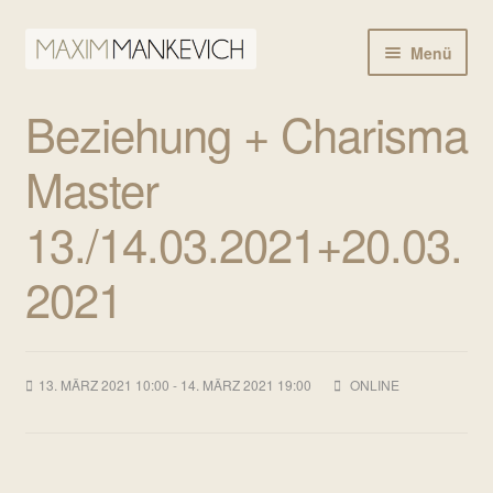
Zur
Zum
Menü
Navigation
Inhalt
springen
springen
Warenkorb
Beziehung + Charisma
Tickets
Master
13./14.03.2021+20.03.
2021
13. MÄRZ 2021 10:00 - 14. MÄRZ 2021 19:00
ONLINE