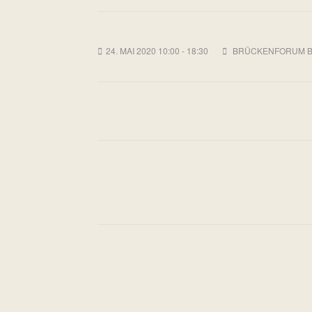
24. MAI 2020 10:00 - 18:30
BRÜCKENFORUM BON
Seitennummerierung
der
Beiträge