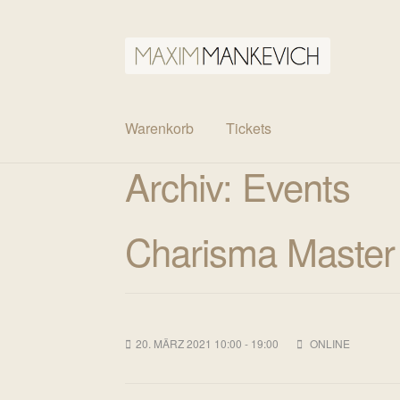
Zur
Zum
Navigation
Inhalt
springen
springen
Warenkorb
Tickets
Archiv:
Events
Charisma Master
20. MÄRZ 2021 10:00 - 19:00
ONLINE