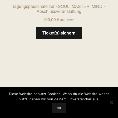
Tagungspauschale zur »SOUL. MASTER. MIND.«
Abschlussveranstaltung
190,00
€
inkl. Mwst.
Ticket(s) sichern
AGB
Widerrufsrecht
Datenschutz
Impressum
Diese Website benutzt Cookies. Wenn du die Website weiter
nutzt, gehen wir von deinem Einverständnis aus.
0
OK
Suche
Suchen
nach: